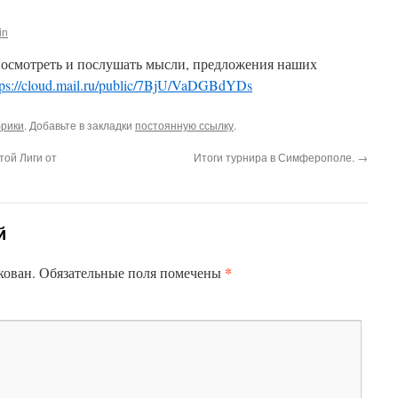
in
посмотреть и послушать мысли, предложения наших
tps://cloud.mail.ru/public/7BjU/VaDGBdYDs
брики
. Добавьте в закладки
постоянную ссылку
.
той Лиги от
Итоги турнира в Симферополе.
→
й
*
кован.
Обязательные поля помечены