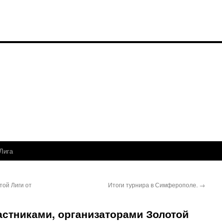
Лига
той Лиги от
Итоги турнира в Симферополе.
→
астниками, организаторами Золотой