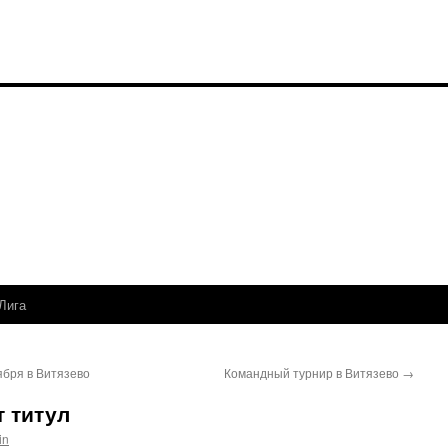
Лига
ября в Витязево
Командный турнир в Витязево
→
 титул
in