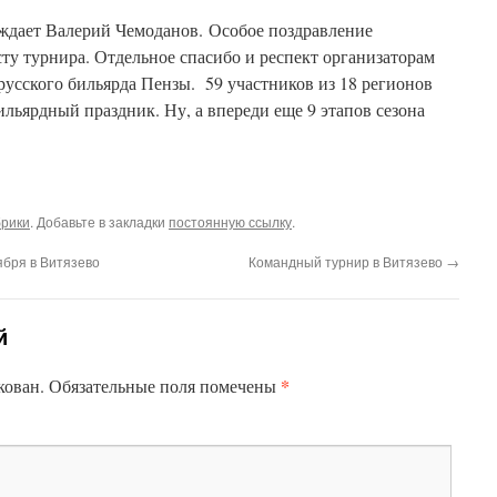
еждает Валерий Чемоданов. Особое поздравление
 турнира. Отдельное спасибо и респект организаторам
русского бильярда Пензы. 59 участников из 18 регионов
льярдный праздник. Ну, а впереди еще 9 этапов сезона
брики
. Добавьте в закладки
постоянную ссылку
.
ября в Витязево
Командный турнир в Витязево
→
й
*
кован.
Обязательные поля помечены