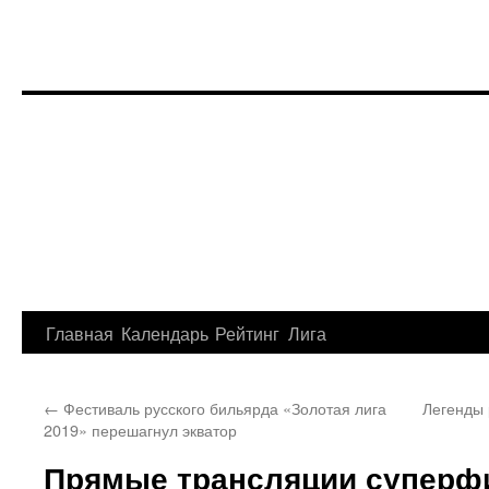
Перейти
Главная
Календарь
Рейтинг
Лига
к
←
Фестиваль русского бильярда «Золотая лига
Легенды 
содержимому
2019» перешагнул экватор
Прямые трансляции суперф