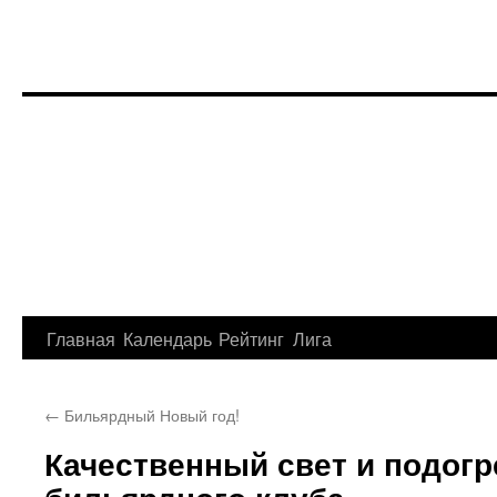
Перейти
Главная
Календарь
Рейтинг
Лига
к
←
Бильярдный Новый год!
содержимому
Качественный свет и подогр