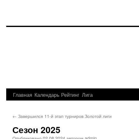
Перейти
Главная
Календарь
Рейтинг
Лига
к
←
Завершился 11-й этап турниров Золотой лиги
содержимому
Сезон 2025
Опубликовано
02.08.2024
автором
admin