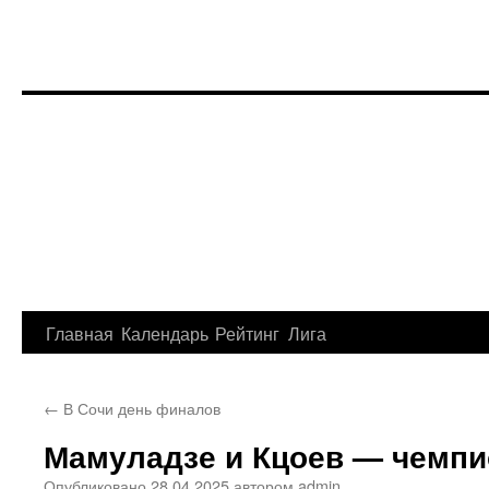
Перейти
Главная
Календарь
Рейтинг
Лига
к
←
В Сочи день финалов
содержимому
Мамуладзе и Кцоев — чемп
Опубликовано
28.04.2025
автором
admin