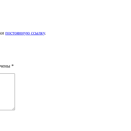
дки
постоянную ссылку
.
ечены
*