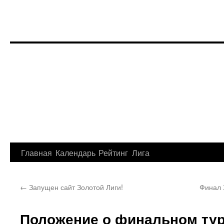
Перейти
Главная
Календарь
Рейтинг
Лига
к
←
Запущен сайт Золотой Лиги!
Финал 
содержимому
Положение о финальном тур