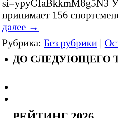
si=ypyGIaBkkmM8g5N3 Уч
принимает 156 спортсмен
далее
→
Рубрика:
Без рубрики
|
Ос
ДО СЛЕДУЮЩЕГО 
РЕЙТИНГ 2026