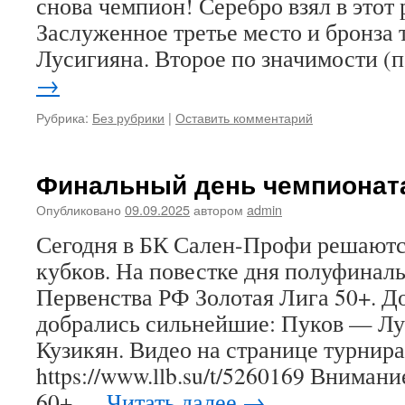
снова чемпион! Серебро взял в этот
Заслуженное третье место и бронза 
Лусигияна. Второе по значимости 
→
Рубрика:
Без рубрики
|
Оставить комментарий
Финальный день чемпионат
Опубликовано
09.09.2025
автором
admin
Сегодня в БК Сален-Профи решаютс
кубков. На повестке дня полуфинал
Первенства РФ Золотая Лига 50+. 
добрались сильнейшие: Пуков — Л
Кузикян. Видео на странице турнира
https://www.llb.su/t/5260169 Вниман
60+ …
Читать далее
→