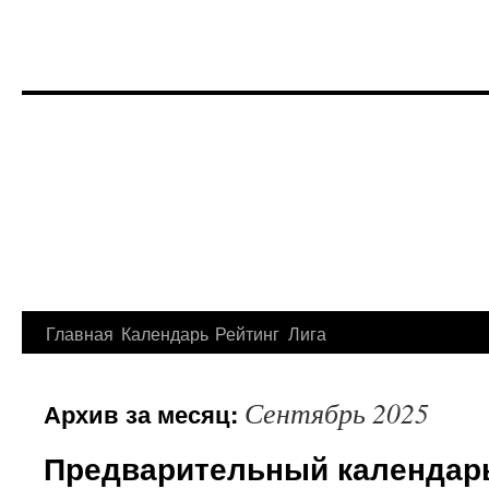
Перейти
Главная
Календарь
Рейтинг
Лига
к
Сентябрь 2025
Архив за месяц:
содержимому
Предварительный календарь