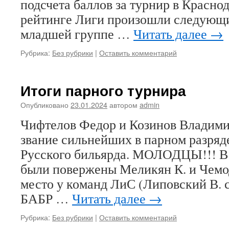
подсчета баллов за турнир в Красно
рейтинге Лиги произошли следующи
младшей группе …
Читать далее
→
Рубрика:
Без рубрики
|
Оставить комментарий
Итоги парного турнира
Опубликовано
23.01.2024
автором
admin
Чифтелов Федор и Козинов Владими
звание сильнейших в парном разряд
Русского бильярда. МОЛОДЦЫ!!! В
были повержены Меликян К. и Чемо
место у команд ЛиС (Липовский В. 
БАБР …
Читать далее
→
Рубрика:
Без рубрики
|
Оставить комментарий