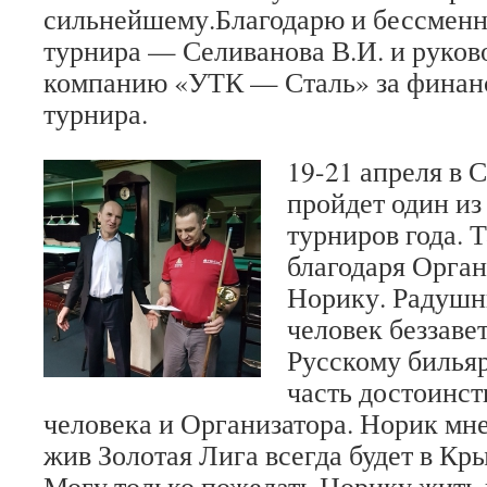
сильнейшему.Благодарю и бессменн
турнира — Селиванова В.И. и руко
компанию «УТК — Сталь» за финан
турнира.
19-21 апреля в
пройдет один и
турниров года. 
благодаря Орга
Норику. Радушн
человек беззаве
Русскому билья
часть достоинст
человека и Организатора. Норик мне
жив Золотая Лига всегда будет в К
Могу только пожелать Норику жить в