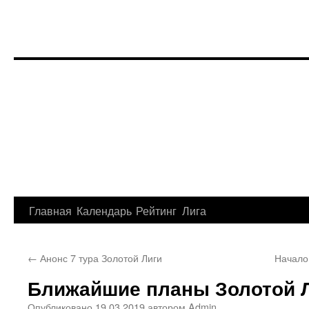
Перейти
Главная
Календарь
Рейтинг
Лига
к
←
Анонс 7 тура Золотой Лиги
Начало
содержимому
Ближайшие планы Золотой 
Опубликовано
19.03.2019
автором
Admin