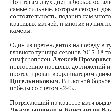
По итогам двух дней в борьбе остал
самые сильные, которые сегодня до
состоятельность, подарив нам мног
красивых матчей, и многие из них п
камеры.
Один из претендентов на победу в т
главного турнира сезонов 2017-18 г
Алексей Прозоровс
симферополец
повторению прошлых достижений и 
протестирован координатором дви
Цигельниковым
. В плотной борьб
победы со счетом «2-0».
Потрясающий по красоте матч выд
Джамелашвили
Константин Вл
и