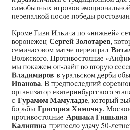
самобытных игроков эмоциональной
перепалкой после победы ростовчани
Кроме Гиви Ильича по «нижней» сет
Сергей Золотарев
воронежец
, кот
Вита
семичасовом матче переиграл
Волжского. Противостояние «Анфи
мы покажем он-лайн во вторую сес
Владимиров
в уральском дерби об
Иванова
. В предпоследний соревно
организатор екатеринбургского эта
Гурамом Мамуладзе
с
, который в
Григория Химочку
борьбы
. Моско
Аршака Гишьяна
противостояние
Калинина
принесло удачу 50-летне