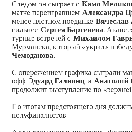
Камо Меликя
Следом он сыграет с
Александра Ц
матче переигравшем
Вячеслав 
менее плотном поединке
Сергея Бартенева
сильнее
. Аване
Михаилом Гавр
турнир встречей с
Мурманска, который «украл» побед
Чемоданова
.
С опережением графика сыграли матч
Эдуард Галиянц
Анатолий 
офф
и
продолжит выступление по «верхней
По итогам предстоящего дня должны
полуфиналистов.
А тем временем в анапском «Фавор