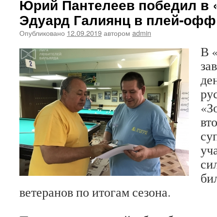
Юрий Пантелеев победил в 
Эдуард Галиянц в плей-оф
Опубликовано
12.09.2019
автором
admin
В 
за
де
ру
«З
вт
су
уч
си
би
ветеранов по итогам сезона.