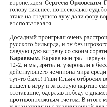
Сергеем Орловским
воронежцем
Г
голову сильнее, но несколько судь
атаке на среднюю лузу дали фору во
воспользовался.
Досадный проигрыш очень расстрои
русского бильярда, и он без игровог
следующую встречу со своим сора
Караевым
. Караев выиграл первую
12-2, и мы, зрители, уверовали в б
действующего чемпиона мира среди 
тут-то было! Гиви Ильич отбросил 
вошел в игру и за вторую партию см
отставание, одержав победу с диаме
противоположным счетом. В итоге м
и драматичным с традиционной для 