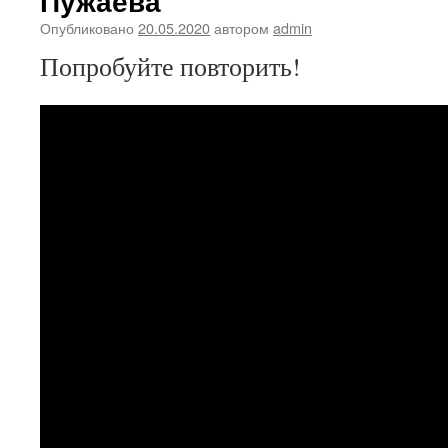
Пужаева
Опубликовано
20.05.2020
автором
admin
Попробуйте повторить!