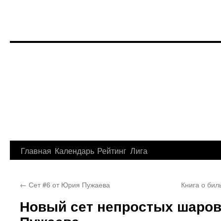
Перейти
Главная
Календарь
Рейтинг
Лига
к
←
Сет #6 от Юрия Пужаева
Книга о бил
содержимому
Новый сет непростых шаров