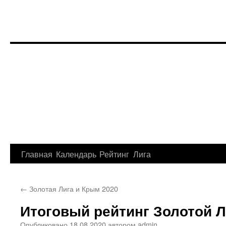
Перейти
Главная
Календарь
Рейтинг
Лига
к
←
Золотая Лига и Крым 2020
содержимому
Итоговый рейтинг Золотой Л
Опубликовано
18.08.2020
автором
admin