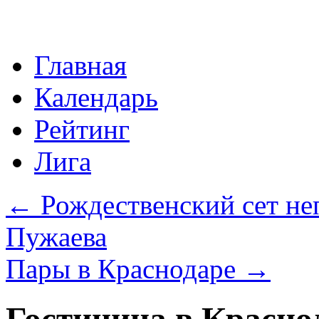
Перейти
Главная
к
содержимому
Календарь
Рейтинг
Лига
←
Рождественский сет н
Пужаева
Пары в Краснодаре
→