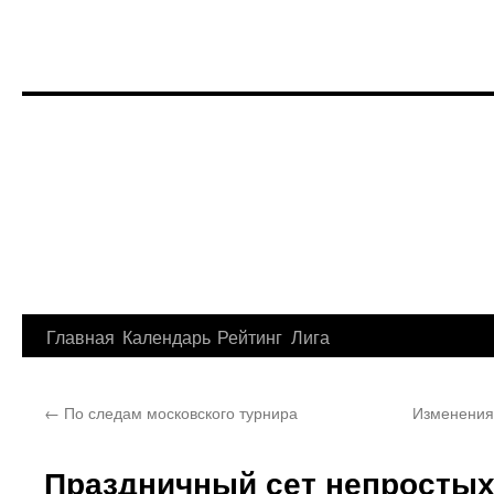
Перейти
Главная
Календарь
Рейтинг
Лига
к
←
По следам московского турнира
Изменения
содержимому
Праздничный сет непростых