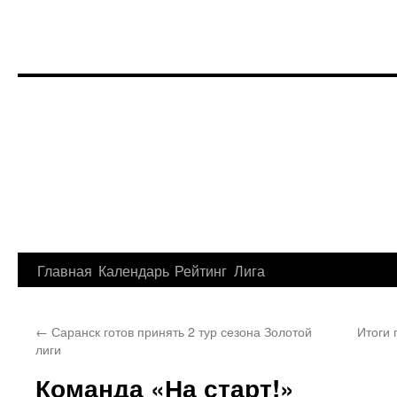
Перейти
Главная
Календарь
Рейтинг
Лига
к
←
Саранск готов принять 2 тур сезона Золотой
Итоги 
содержимому
лиги
Команда «На старт!»