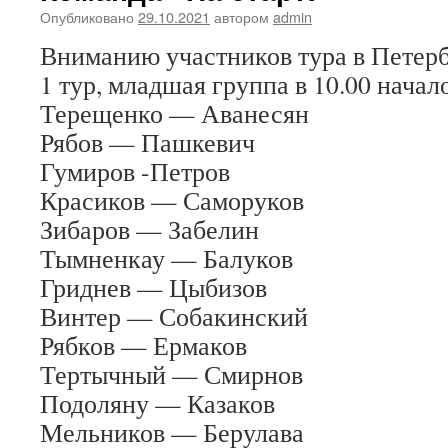
Опубликовано
29.10.2021
автором
admin
Вниманию участников тура в Петерб
1 тур, младшая группа в 10.00 начало
Терещенко — Аванесян
Рябов — Пашкевич
Гумиров -Петров
Красиков — Саморуков
Зибаров — Забелин
Тымненкау — Балуков
Гриднев — Цыбизов
Винтер — Собакинский
Рябков — Ермаков
Тертычный — Смирнов
Подоляну — Казаков
Мельников — Берулава