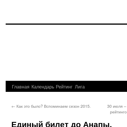
Перейти
Главная
Календарь
Рейтинг
Лига
к
←
Как это было? Вспоминаем сезон 2015.
30 июля –
содержимому
рейтинго
Единый билет до Анапы.