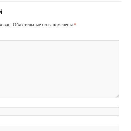
й
*
кован.
Обязательные поля помечены