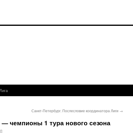
Лига
Санкт-Петербург. Послесловие координатора Лиги
→
 — чемпионы 1 тура нового сезона
in