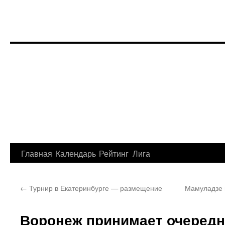
Перейти
Главная
Календарь
Рейтинг
Лига
к
←
Турнир в Екатеринбурге — размещение
Мамуладзе 
содержимому
Воронеж принимает очередн