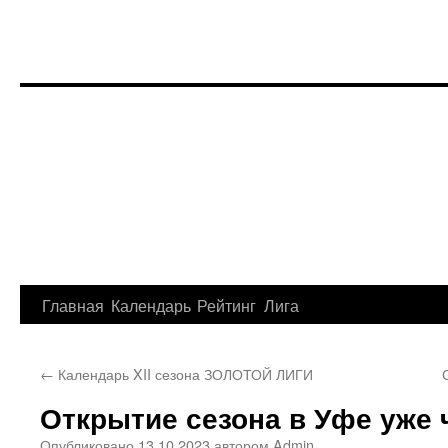
Перейти
Главная
Календарь
Рейтинг
Лига
к
←
Календарь XII сезона ЗОЛОТОЙ ЛИГИ
содержимому
Открытие сезона в Уфе уже ч
Опубликовано
13.10.2023
автором
Admin