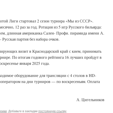
лотой Лиги стартовал 2 сезон турнира «Мы из СССР».
сячно, 12 раз за год. Ротация из 5 игр Русского бильярда:
ем, длинная американка Сален- Профи. пирамида имени А.
Русская партия без набора очков.
нирующих визит в Краснодарский край с кием, принимать
урнире. По итогам годового рейтинга 16 лучших пройдут в
оскресенье января 2025 года.
одимое оборудование для трансляции с 4 столов в HD-
ооператором на дни турниров — по воскресеньям. Оплата
А. Цигельников
брики
. Добавьте в закладки
постоянную ссылку
.