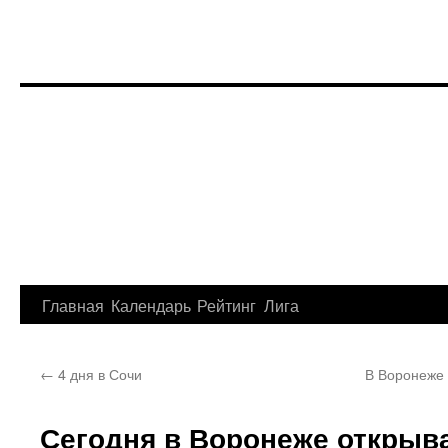
Перейти
Главная
Календарь
Рейтинг
Лига
к
←
4 дня в Сочи
В Воронеже 
содержимому
Сегодня в Воронеже открыв