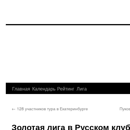
Перейти
Главная
Календарь
Рейтинг
Лига
к
←
128 участников тура в Екатеринбурге
Пуко
содержимому
Золотая лига в Русском клу