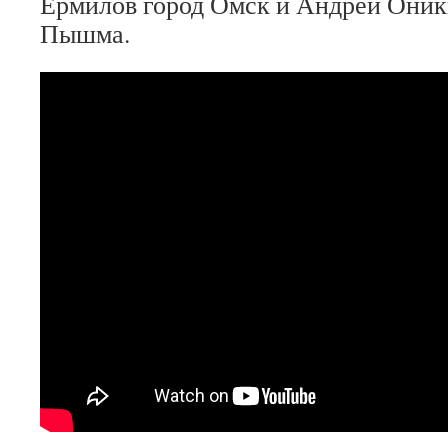
Ермилов город Омск и Андрей Оник
Пышма.