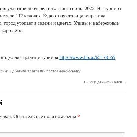
ия участников очередного этапа сезона 2025. На турнир в
иехало 112 человек. Курортная столица встретила
 город утопает в зелени и цветах. Улицы и набережные
Скоро лето.
 видео на странице турнира
https://www.llb.su/t/5178165
брики
. Добавьте в закладки
постоянную ссылку
.
В Сочи день финалов
→
й
*
кован.
Обязательные поля помечены