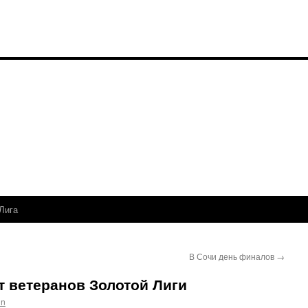
Лига
В Сочи день финалов
→
т ветеранов Золотой Лиги
in