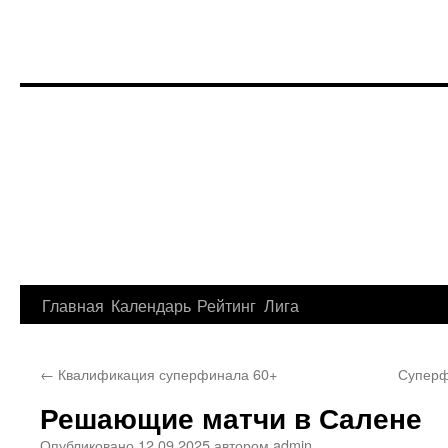
Перейти
Главная
Календарь
Рейтинг
Лига
к
←
Квалификация суперфинала 60+
Суперф
содержимому
Решающие матчи в Салене
Опубликовано
12.09.2025
автором
admin