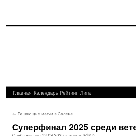
Перейти
Главная
Календарь
Рейтинг
Лига
к
←
Решающие матчи в Салене
содержимому
Суперфинал 2025 среди вет
Опубликовано
13.09.2025
автором
admin